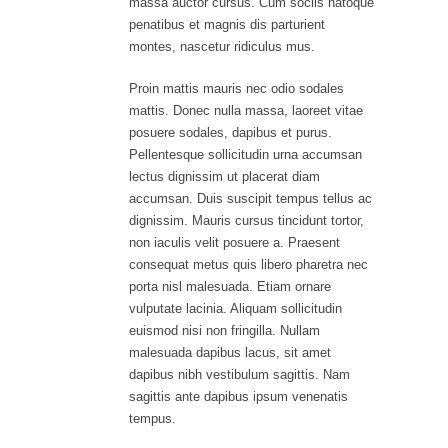
massa auctor cursus. Cum sociis natoque
penatibus et magnis dis parturient
montes, nascetur ridiculus mus.
Proin mattis mauris nec odio sodales
mattis. Donec nulla massa, laoreet vitae
posuere sodales, dapibus et purus.
Pellentesque sollicitudin urna accumsan
lectus dignissim ut placerat diam
accumsan. Duis suscipit tempus tellus ac
dignissim. Mauris cursus tincidunt tortor,
non iaculis velit posuere a. Praesent
consequat metus quis libero pharetra nec
porta nisl malesuada. Etiam ornare
vulputate lacinia. Aliquam sollicitudin
euismod nisi non fringilla. Nullam
malesuada dapibus lacus, sit amet
dapibus nibh vestibulum sagittis. Nam
sagittis ante dapibus ipsum venenatis
tempus.