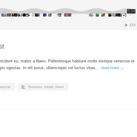
st
ncidunt eu, mattis a libero. Pellentesque habitant morbi tristique senectus et
is egestas. In elit purus, ullamcorper vel luctus vitae,…
read more →
asprok
Business
,
Health
,
News