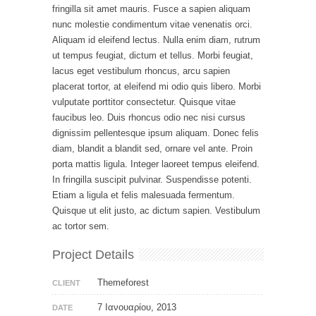
fringilla sit amet mauris. Fusce a sapien aliquam
nunc molestie condimentum vitae venenatis orci.
Aliquam id eleifend lectus. Nulla enim diam, rutrum
ut tempus feugiat, dictum et tellus. Morbi feugiat,
lacus eget vestibulum rhoncus, arcu sapien
placerat tortor, at eleifend mi odio quis libero. Morbi
vulputate porttitor consectetur. Quisque vitae
faucibus leo. Duis rhoncus odio nec nisi cursus
dignissim pellentesque ipsum aliquam. Donec felis
diam, blandit a blandit sed, ornare vel ante. Proin
porta mattis ligula. Integer laoreet tempus eleifend.
In fringilla suscipit pulvinar. Suspendisse potenti.
Etiam a ligula et felis malesuada fermentum.
Quisque ut elit justo, ac dictum sapien. Vestibulum
ac tortor sem.
Project Details
Themeforest
CLIENT
7 Ιανουαρίου, 2013
DATE