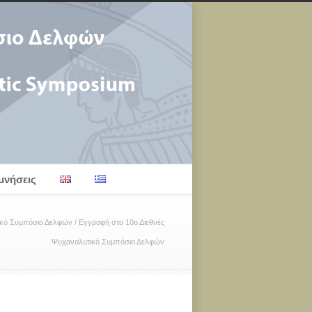
μνήσεις
ικό Συμπόσιο Δελφών
/
Εγγραφή στο 10ο Διεθνές
Ψυχαναλυτικό Συμπόσιο Δελφών