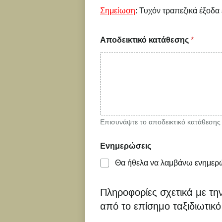
Σημείωση
: Τυχόν τραπεζικά έξοδα
Αποδεικτικό κατάθεσης
*
Επισυνάψτε το αποδεικτικό κατάθεσης (
Ε
Ενημερώσεις
π
ι
Θα ήθελα να λαμβάνω ενημερώ
λ
ο
γ
Πληροφορίες σχετικά με την
ή
Δ
από το επίσημο ταξιδιωτικ
ε