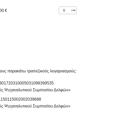
00 €
τους παρακάτω τραπεζικούς λογαριασμούς:
5301720310005031098399535
νούς Ψυχαναλυτικού Συμποσίου Δελφών»
1150115002002039688
νούς Ψυχαναλυτικού Συμποσίου Δελφών»